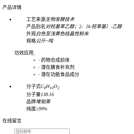
产品详情
工艺来源
生物发酵技术
产品别名
对羟基苯乙醇；2-（4-羟苯基）-乙醇
外观
白色至浅黄色结晶性粉末
规格
公斤~吨
功效应用
· 药物合成前体
· 潜在膳食补充剂
· 潜在功能食品成分
分子式
C
H
O
8
10
2
分子量
138.16
品牌
唯铂莱
纯度
≥99%
在线留言