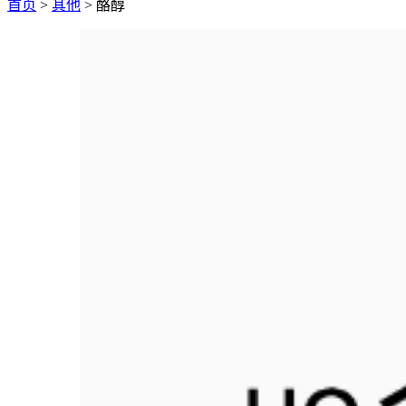
首页
>
其他
> 酪醇