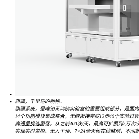
骐骥，千里马的别称。
骐骥系统，是唯铂莱鸿鹄实验室的重要组成部分，是国内
14个功能模块集成整合，无缝衔接完成12步40个实验
高通量挑选菌落，从之前400次/天，最高可扩展到2万次/
实现实时监控、无人干预、7×24全天候在线监测，不间