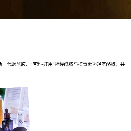
一代烟酰胺、“有料·好用”神经酰胺与榄青素™羟基酪醇，共