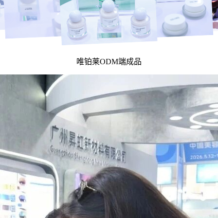
唯铂莱ODM端成品