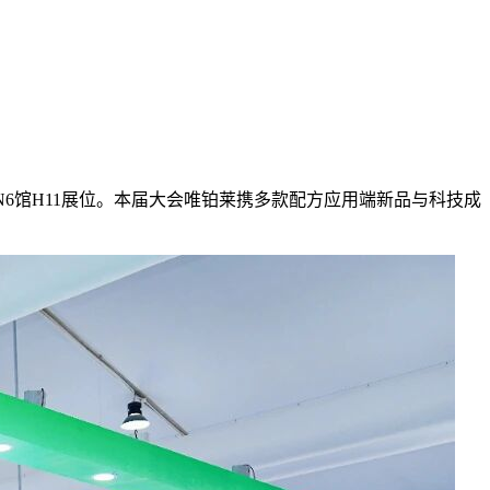
亮相N6馆H11展位。本届大会唯铂莱携多款配方应用端新品与科技成