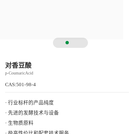
智能生物乐高平台
生物基新材料
唯责任
高通量骐骥平台
生物制药
可持续发展
鸿鹄实验室
联系我们
其他
社会责任
对香豆酸
p-CoumaricAcid
CAS:501-98-4
· 行业标杆的产品纯度
· 先进的发酵技术与设备
· 生物质原料
· 极高性价比和配套技术服务