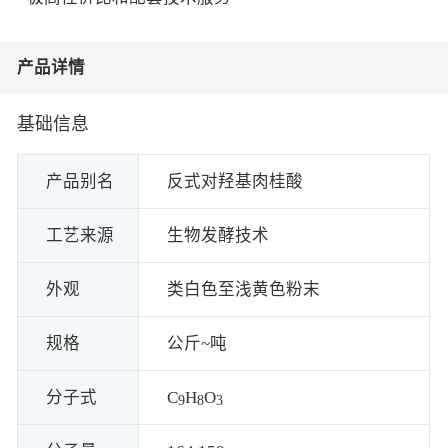
产品详情
基础信息
产品别名
反式对羟基肉桂酸
工艺来源
生物发酵技术
外观
类白色至浅黄色粉末
规格
公斤~吨
分子式
C
H
O
9
8
3